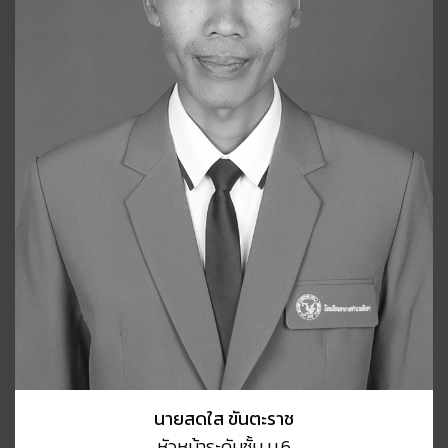
นายสดใส ขันตะราช
หัวหน้าระดับชั้น ม.6