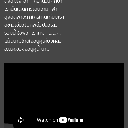
ดั่งสมญาอากาศอำนวยศึกษา
เรานั้นเด่นการเล่นเกมกีฬา
สูงสุดฟ้าจะหาใครใหนเทียมเรา
สีขาวเขียวโบกพลิ้วปลิวไสว
รวมน้ำใจพวกเราเหล่า อ.น.ศ.
แม้นยามไกลใจอยู่คู่เคียงคลอ
อ.น.ศ.ขอจงอยู่คู่น้ำยาม