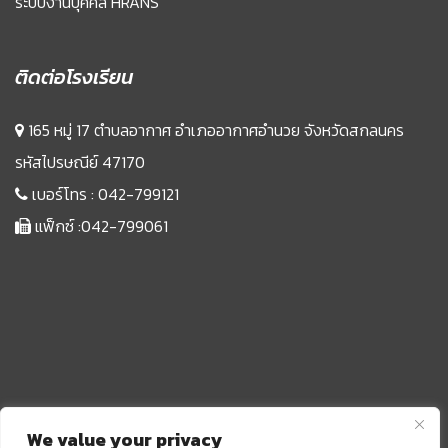
ระบบงานบุคคล HRANS
ติดต่อโรงเรียน
165 หมู่ 17 ตำบลอากาศ อำเภออากาศอำนวย จังหวัดสกลนคร
รหัสไปรษณีย์ 47170
เบอร์โทร :
042-799121
แฟ็กซ์ :042-799061
We value your privacy