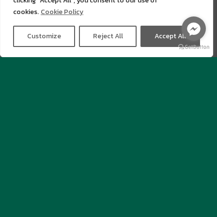
clicking "Accept All", you consent to our use of
cookies.
Cookie Policy
Customize
Reject All
Accept All
ข้อมูลพื้นฐาน
ที่อยู่ : ที่อยู่ 165 หมู่ 17 โรงเรียนอากาศอำนวยศึกษา, ถนนสุราษฏร์
รังสรรค์, อำเภออากาศอำนวย จังหวัดสกลนคร 47170
หมายเลขโทรศัพท์ : 042-799-121