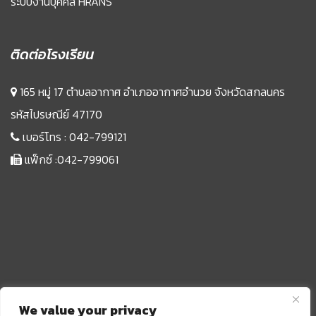
ระบบงานบุคคล HRANS
ติดต่อโรงเรียน
165 หมู่ 17 ตำบลอากาศ อำเภออากาศอำนวย จังหวัดสกลนคร
รหัสไปรษณีย์ 47170
เบอร์โทร :
042-799121
แฟ็กซ์ :042-799061
We value your privacy