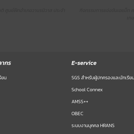
ิ ศูนย์ฝึกอำเภอวานรนิวาส ประจำ
กิจกรรมการแข่งขันเอแม็ท คร
เกษ
ลากร
E-service
รียน
SGS สำหรับผู้ปกครองและนักเรีย
School Connex
AMSS++
OBEC
ระบบงานบุคคล HRANS