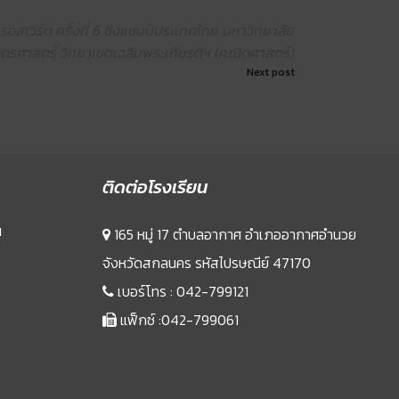
อสเวิร์ด ครั้งที่ 6 ชิงแชมป์ประเทศไทย มหาวิทยาลัย
ตรศาสตร์ วิทยาเขตเฉลิมพระเกียรติฯ (คณิตศาสตร์)
Next post
ติดต่อโรงเรียน
น
165 หมู่ 17 ตำบลอากาศ อำเภออากาศอำนวย
จังหวัดสกลนคร รหัสไปรษณีย์ 47170
เบอร์โทร :
042-799121
แฟ็กซ์ :042-799061