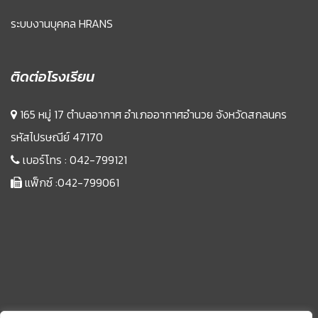
ระบบงานบุคคล HRANS
ติดต่อโรงเรียน
165 หมู่ 17 ตำบลอากาศ อำเภออากาศอำนวย จังหวัดสกลนคร
รหัสไปรษณีย์ 47170
เบอร์โทร :
042-799121
แฟ็กซ์ :042-799061