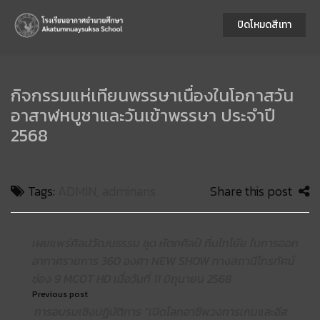
ปิดโหมดสีเทา
กิจกรรมแห่เทียนพรรษาเนื่องในโอกาสวัน
อาสาฬหบูชาและวันเข้าพรรษา ประจำปี
2568
Tags:
ADMIN
,
adminans
Share this post
เผยแพร่ศิลปวัฒนธรรม ชุด หัตถศิลป์ ถิ่นไทโย้ย ในการออก
อากาศรายการ 360 องศา NEW SHOW ทางสถานีโทรทัศน์
ช่อง 9 MCOT HD เมื่อวันที่ 11 มิถุนายน 2568
Previous post
การอบรมเชิงปฏิบัติการ “เปิดโลกอาชีพวงการเกมและอีส