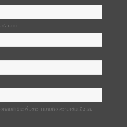
ส่ใจศิษย์
กลมสีเขียวพื้นขาว หมายถึง ความเข้มแข็งและ