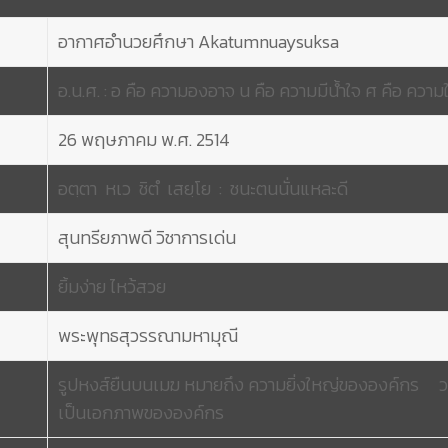
อากาศอำนวยศึกษา Akatumnuaysuksa
อ.น.ศ. : อ คือ ความองอาจ น คือ ความมีน้ําใจ ศ คือ ความใ
26 พฤษภาคม พ.ศ. 2514
อตฺตา หเว ชิตํ เสยฺโย : ชนะตนนั่นแหละดี
สุนทรียภาพดี วิชาการเด่น
ยิ้มง่าย ไหว้สวย
พระพุทธสุวรรณามหามุณี
รูปหงส์ยืนบนเมฆ หมายถึง ความยิ่งใหญ่ขององค์กร วง
เป็นเอกภาพขององค์กร