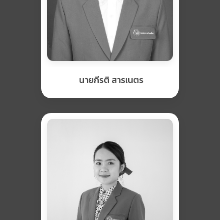
นายกีรติ สารเนตร