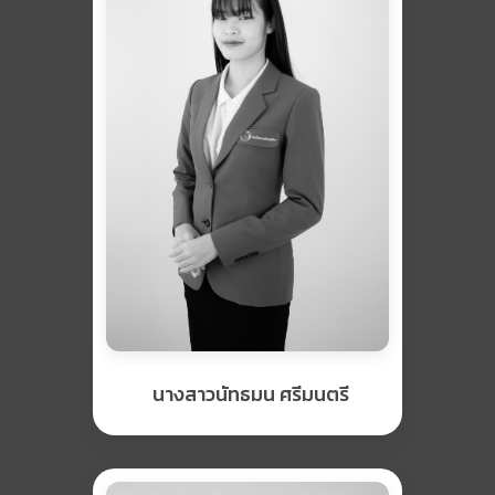
นางสาวนัทธมน ศรีมนตรี