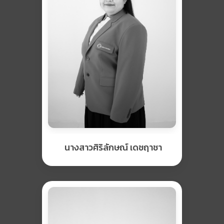
นางสาวศิริลักษณ์ เดชฤาชา