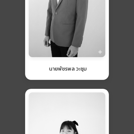
นายพัชรพล วะชุม