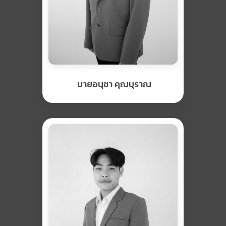
นายอนุชา คุณบุราณ