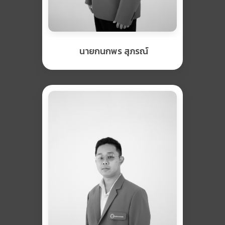
นายกนกพร สุภรณ์