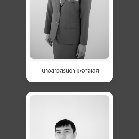
นางสาวสรินยา มะอาจเลิศ