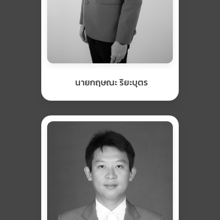
นายกฤษณะ ริยะบุตร