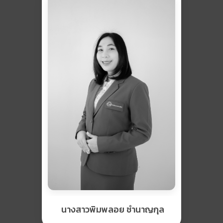
นางสาวพิมพลอย ชำนาญกุล