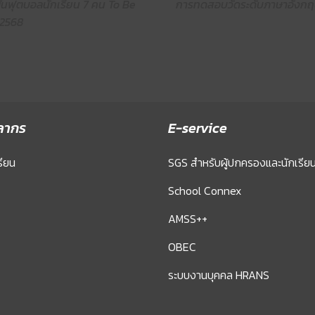
งขันฟุตบอลนักเรียน 7 คน To Be
การทดสอบวัดระดับภาษาอังกฤ
 2568
ลากร
E-service
รียน
SGS สำหรับผู้ปกครองและนักเรีย
School Connex
AMSS++
OBEC
ระบบงานบุคคล HRANS