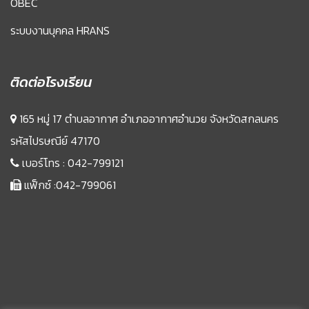
OBEC
ระบบงานบุคคล HRANS
ติดต่อโรงเรียน
165 หมู่ 17 ตำบลอากาศ อำเภออากาศอำนวย จังหวัดสกลนคร
รหัสไปรษณีย์ 47170
เบอร์โทร :
042-799121
แฟ็กซ์ :042-799061