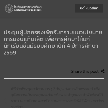
ปิดโหมดสีเทา
ประชุมผู้ปกครองเพื่อรับทราบแนวนโยบาย
การมอบแท็บเล็ต เพื่อการศึกษาให้แก่
นักเรียนชั้นมัธยมศึกษาปีที่ 4 ปีการศึกษา
2569
Share this post
พิธีบำเพ็ญกุศลสัตตมวาร ( 7 วัน) แห่งการสิ้นพระชนม์ เพื่อ
อุทิศถวายเป็นพระกุศลแด่สมเด็จพระเจ้าลูกเธอเจ้าฟ้าพัชรกิติ
ยาภา นเรนทิราเทพยวดี กรมหลวงราชสาริณีสิริพัชร มหาวัชร
ราชธิดา