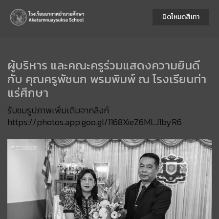
ปิดโหมดสีเทา
ผู้บริหาร และคณะครูร่วมแสดงความยินดี
กับ คุณครูพัชนก พรมพิมพ์ ณ โรงเรียนท่า
แร่ศึกษา
รับชมรูปภาพเพิ่มเติมจากลิงก์
https://photos.app.goo.gl/1168XieZ6MLJ1byR6