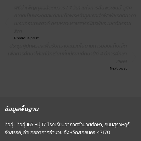
พิธีบำเพ็ญกุศลสัตตมวาร ( 7 วัน) แห่งการสิ้นพระชนม์ อุทิศ
ถวายเป็นพระกุศลแด่สมเด็จพระเจ้าลูกเธอเจ้าฟ้าพัชรกิติยาภา
นเรนทิราเทพยวดี กรมหลวงราชสาริณีสิริพัชร มหาวัชรราช
ธิดา
Previous post
ประชุมผู้ปกครองเพื่อรับทราบแนวนโยบายการมอบแท็บเล็ต
เพื่อการศึกษาให้แก่นักเรียนชั้นมัธยมศึกษาปีที่ 4 ปีการศึกษา
2569
Next post
ข้อมูลพื้นฐาน
ที่อยู่ : ที่อยู่ 165 หมู่ 17 โรงเรียนอากาศอำนวยศึกษา, ถนนสุราษฏร์
รังสรรค์, อำเภออากาศอำนวย จังหวัดสกลนคร 47170