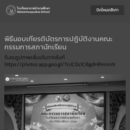
ปิดโหมดสีเทา
พิธีมอบเกียรติบัตรการปฏิบัติงานคณะ
กรรมการสภานักเรียน
รับชมรูปภาพเพิ่มเติมจากลิงก์
https://photos.app.goo.gl/TnJCDc1CBgdHRHnm9