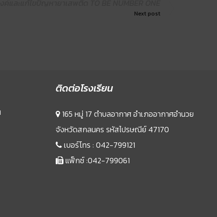
งค์และแก้ไขปัญหายาเสพติด TO BE NUMBER ONE
Next post
ติดต่อโรงเรียน
น
165 หมู่ 17 ตำบลอากาศ อำเภออากาศอำนวย
จังหวัดสกลนคร รหัสไปรษณีย์ 47170
เบอร์โทร :
042-799121
แฟ็กซ์ :042-799061