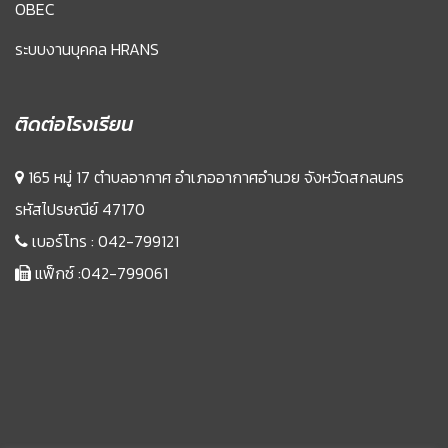
OBEC
ระบบงานบุคคล HRANS
ติดต่อโรงเรียน
165 หมู่ 17 ตำบลอากาศ อำเภออากาศอำนวย จังหวัดสกลนคร
รหัสไปรษณีย์ 47170
เบอร์โทร :
042-799121
แฟ็กซ์ :042-799061