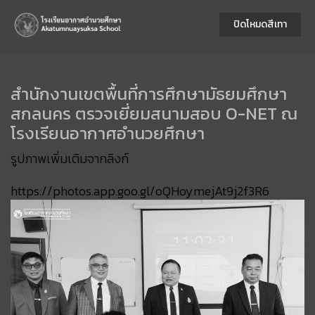
ปิดโหมดสีเทา
สำนักงานเขตพื้นที่การศึกษามัธยมศึกษา
สกลนคร ตรวจเยี่ยมสนามสอบ O-NET ณ
โรงเรียนอากาศอำนวยศึกษา
รูปภาพเพิ่มเติมจากลิงก์
https://photos.app.goo.gl/oQHoymejAt9j2f3R6