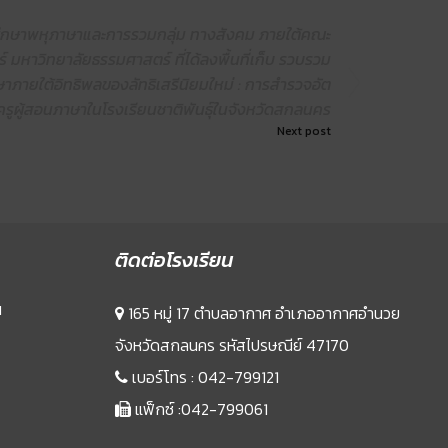
ศึกษาพหุภาษาและการรวมกลุ่ม ทางสังคม ภายใต้คณะ
์ มหาวิทยาลัยธรรมศาสตร์ ที่ได้ลงพื้นที่เก็บ รวบรวม
ภาษาภายใต้อิทธิพลของลัทธิเสรีนิยมใหม่ : การสำรวจอัต
ครูผู้สอนภาษาในโรงเรียนชาติพันธุ์ในจังหวัดสกลนคร
Next post
ติดต่อโรงเรียน
น
165 หมู่ 17 ตำบลอากาศ อำเภออากาศอำนวย
จังหวัดสกลนคร รหัสไปรษณีย์ 47170
เบอร์โทร :
042-799121
แฟ็กซ์ :042-799061