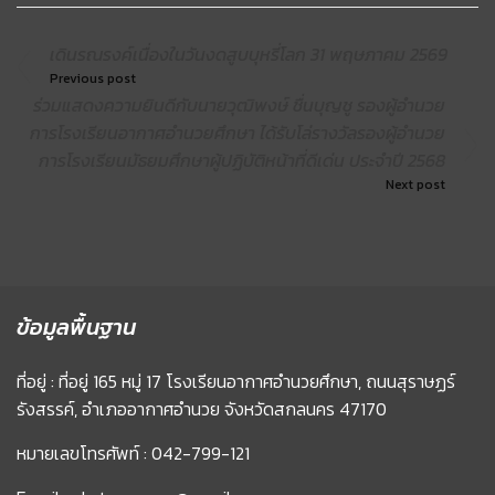
เดินรณรงค์เนื่องในวันงดสูบบุหรี่โลก 31 พฤษภาคม 2569
Previous post
ร่วมแสดงความยินดีกับนายวุฒิพงษ์ ชื่นบุญชู รองผู้อำนวย
การโรงเรียนอากาศอำนวยศึกษา ได้รับโล่รางวัลรองผู้อำนวย
การโรงเรียนมัธยมศึกษาผู้ปฏิบัติหน้าที่ดีเด่น ประจำปี 2568
Next post
ข้อมูลพื้นฐาน
ที่อยู่ : ที่อยู่ 165 หมู่ 17 โรงเรียนอากาศอำนวยศึกษา, ถนนสุราษฏร์
รังสรรค์, อำเภออากาศอำนวย จังหวัดสกลนคร 47170
หมายเลขโทรศัพท์ : 042-799-121