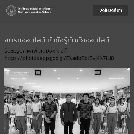
ปิดโหมดสีเทา
อบรมออนไลน์ หัวข้อรู้ทันภัยออนไลน์
รับชมรูปภาพเพิ่มเติมจากลิงก์
https://photos.app.goo.gl/EXadbEbf5vj4k7LJ8