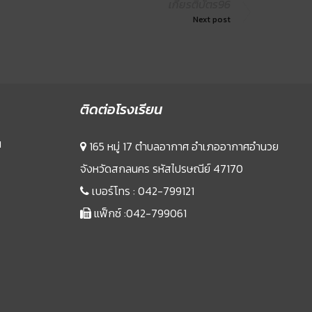
เกียรติบัตร96
Next post
ติดต่อโรงเรียน
น
165 หมู่ 17 ตำบลอากาศ อำเภออากาศอำนวย
จังหวัดสกลนคร รหัสไปรษณีย์ 47170
เบอร์โทร :
042-799121
แฟ็กซ์ :042-799061