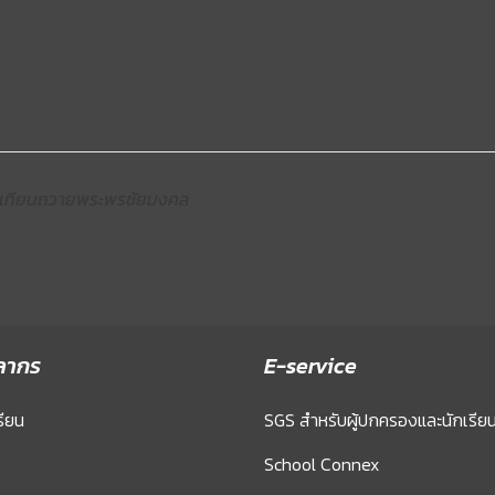
จุดเทียนถวายพระพรชัยมงคล
ลากร
E-service
รียน
SGS สำหรับผู้ปกครองและนักเรีย
School Connex