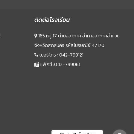
ติดต่อโรงเรียน
น
165 หมู่ 17 ตำบลอากาศ อำเภออากาศอำนวย
จังหวัดสกลนคร รหัสไปรษณีย์ 47170
เบอร์โทร :
042-799121
แฟ็กซ์ :042-799061
Sprunki