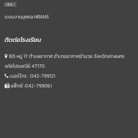
OBEC
ระบบงานบุคคล HRANS
ติดต่อโรงเรียน
165 หมู่ 17 ตำบลอากาศ อำเภออากาศอำนวย จังหวัดสกลนคร
รหัสไปรษณีย์ 47170
เบอร์โทร :
042-799121
แฟ็กซ์ :042-799061