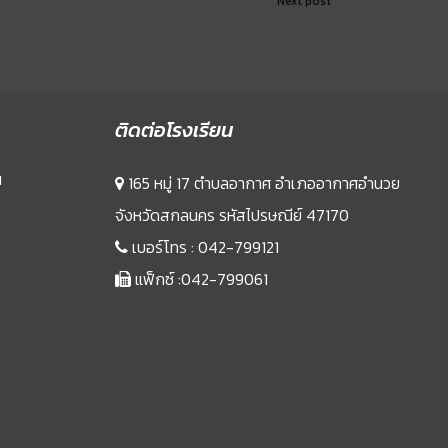
Next post
ติดต่อโรงเรียน
น
165 หมู่ 17 ตำบลอากาศ อำเภออากาศอำนวย
จังหวัดสกลนคร รหัสไปรษณีย์ 47170
เบอร์โทร :
042-799121
แฟ็กซ์ :042-799061