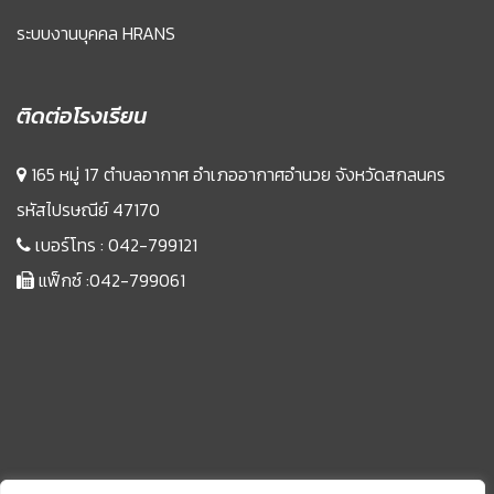
ระบบงานบุคคล HRANS
ติดต่อโรงเรียน
165 หมู่ 17 ตำบลอากาศ อำเภออากาศอำนวย จังหวัดสกลนคร
รหัสไปรษณีย์ 47170
เบอร์โทร :
042-799121
แฟ็กซ์ :042-799061