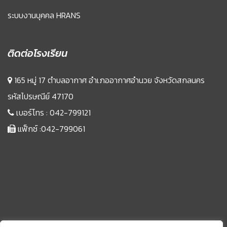
ระบบงานบุคคล HRANS
ติดต่อโรงเรียน
165 หมู่ 17 ตำบลอากาศ อำเภออากาศอำนวย จังหวัดสกลนคร
รหัสไปรษณีย์ 47170
เบอร์โทร :
042-799121
แฟ็กซ์ :042-799061