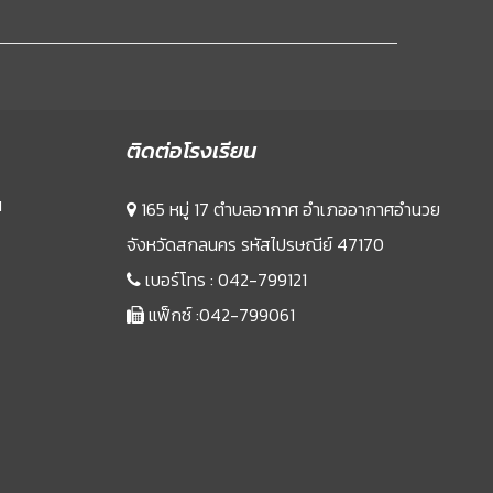
ติดต่อโรงเรียน
น
165 หมู่ 17 ตำบลอากาศ อำเภออากาศอำนวย
จังหวัดสกลนคร รหัสไปรษณีย์ 47170
เบอร์โทร :
042-799121
แฟ็กซ์ :042-799061