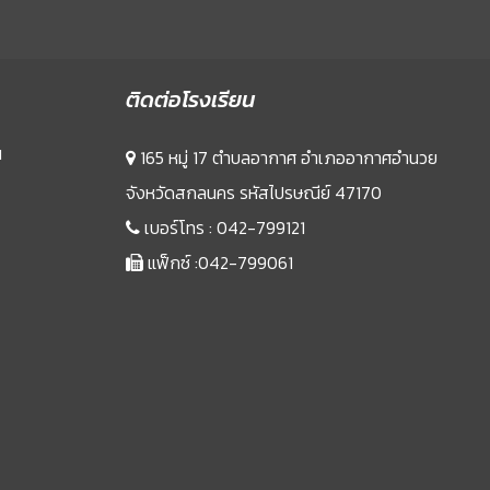
ติดต่อโรงเรียน
น
165 หมู่ 17 ตำบลอากาศ อำเภออากาศอำนวย
จังหวัดสกลนคร รหัสไปรษณีย์ 47170
เบอร์โทร :
042-799121
แฟ็กซ์ :042-799061