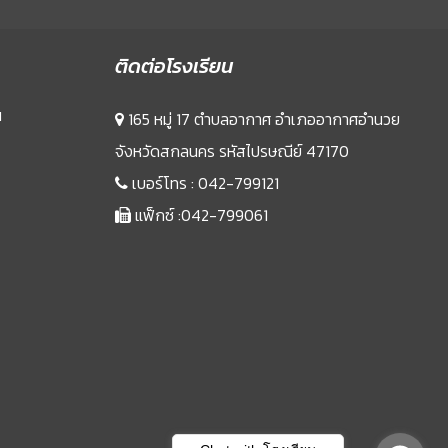
ติดต่อโรงเรียน
น
165 หมู่ 17 ตำบลอากาศ อำเภออากาศอำนวย
จังหวัดสกลนคร รหัสไปรษณีย์ 47170
เบอร์โทร :
042-799121
แฟ็กซ์ :042-799061
Sprunki