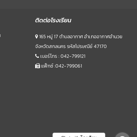
ติดต่อโรงเรียน
น
165 หมู่ 17 ตำบลอากาศ อำเภออากาศอำนวย
จังหวัดสกลนคร รหัสไปรษณีย์ 47170
เบอร์โทร :
042-799121
แฟ็กซ์ :042-799061
Sprunki