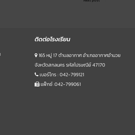
Next post
ติดต่อโรงเรียน
น
165 หมู่ 17 ตำบลอากาศ อำเภออากาศอำนวย
จังหวัดสกลนคร รหัสไปรษณีย์ 47170
เบอร์โทร :
042-799121
แฟ็กซ์ :042-799061