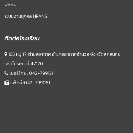
OBEC
ระบบงานบุคคล HRANS
ติดต่อโรงเรียน
165 หมู่ 17 ตำบลอากาศ อำเภออากาศอำนวย จังหวัดสกลนคร
รหัสไปรษณีย์ 47170
เบอร์โทร :
042-799121
แฟ็กซ์ :042-799061